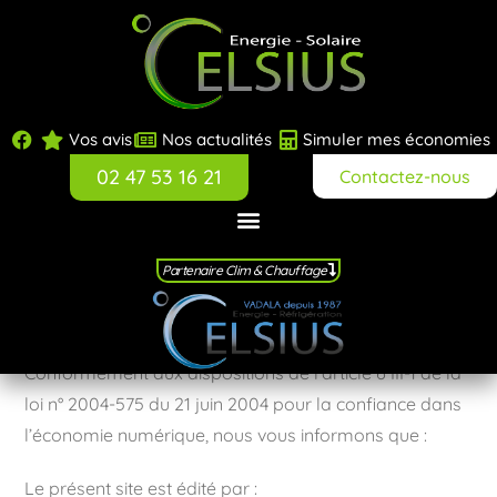
Vos avis
Nos actualités
Simuler mes économies
02 47 53 16 21
Contactez-nous
Ci-après dénommé « L’auteur » = Celsius Solaire
Partenaire Clim & Chauffage
1. Présentation du site.
Conformément aux dispositions de l’article 6 III-1 de la
loi n° 2004-575 du 21 juin 2004 pour la confiance dans
l’économie numérique, nous vous informons que :
Le présent site est édité par :