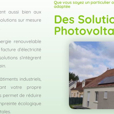
Que vous soyez un particulier o
adaptée
sent aussi bien aux
Des Soluti
solutions sur mesure
Photovolta
.
nergie renouvelable
acture d’électricité
lutions s’intègrent
in.
timents industriels,
ant votre propre
res permet de réduire
mpreinte écologique
ales.