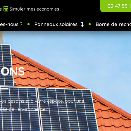
02 47 53 1
s
Simuler mes économies
es-nous ?
Panneaux solaires
Borne de rech
IONS
os besoins et à votre espace, pour une
euse de l’environnement.